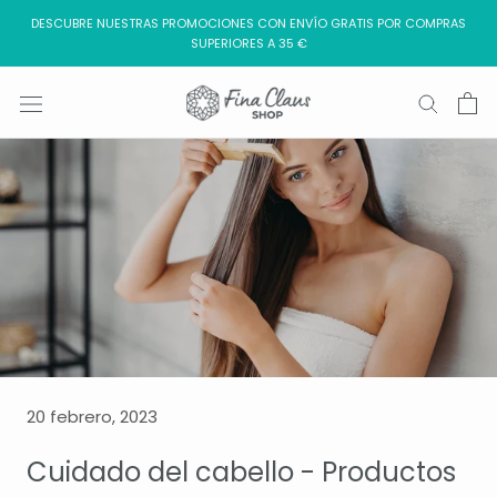
Saltar
DESCUBRE NUESTRAS PROMOCIONES CON ENVÍO GRATIS POR COMPRAS
al
SUPERIORES A 35 €
contenido
20 febrero, 2023
Cuidado del cabello - Productos