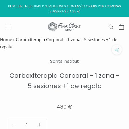
Saltar
DESCUBRE NUESTRAS PROMOCIONES CON ENVÍO GRATIS POR COMPRAS
al
SUPERIORES A 35 €
contenido
Home
›
Carboxiterapia Corporal - 1 zona - 5 sesiones +1 de
regalo
Sants Institut
Carboxiterapia Corporal - 1 zona -
5 sesiones +1 de regalo
480 €