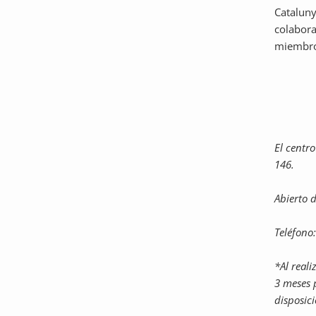
Cataluny
colabora
miembro
El centro
146.
Abierto d
Teléfono
*Al real
3 meses p
disposic