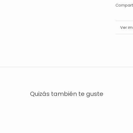
Compart
Más i
Ver i
Quizás también te guste