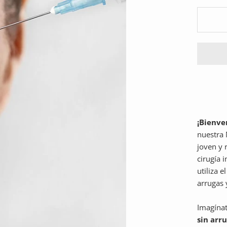
¡Bienven
nuestra
joven y 
cirugía 
utiliza e
arrugas 
Imagína
sin arr