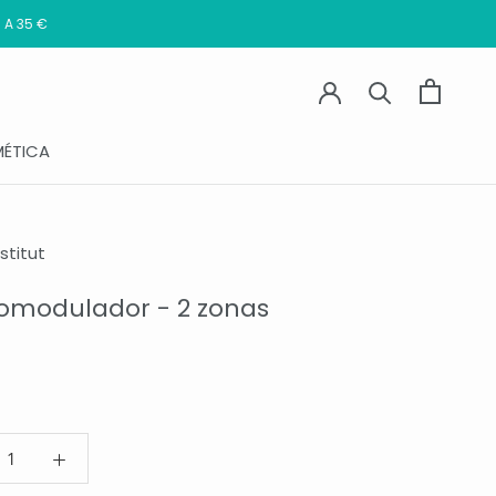
 A 35 €
ÉTICA
stitut
omodulador - 2 zonas