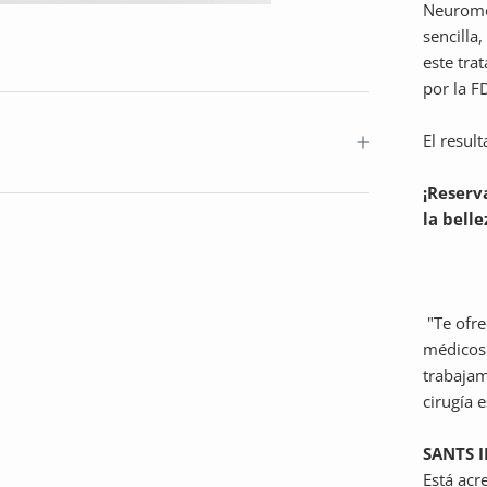
Neurom
sencilla
este tr
por la F
El resul
¡Reserv
la belle
"
Te ofr
médicos 
trabajam
cirugía 
SANTS 
Está acr