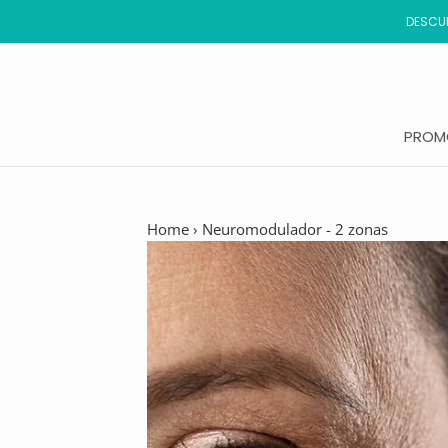
Saltar
DESCUB
al
contenido
PROM
PROM
Home
›
Neuromodulador - 2 zonas