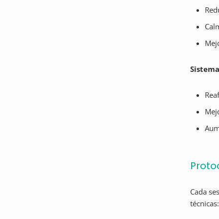
Redu
Calm
Mejo
Sistema
Reaf
Mejo
Aume
Proto
Cada ses
técnicas: