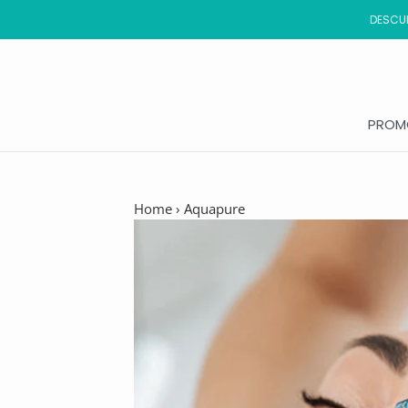
Saltar
DESCUB
al
contenido
PROM
PROM
Home
›
Aquapure