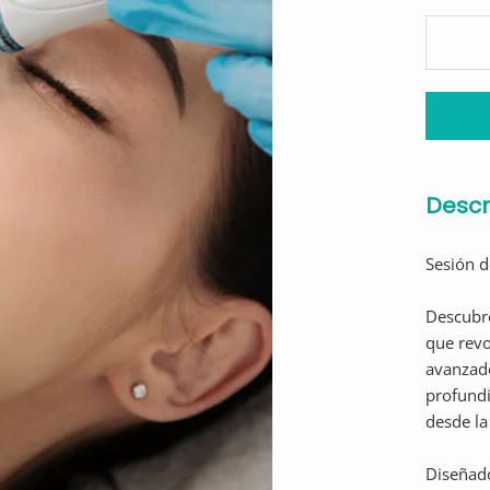
Descr
Sesión 
Descubr
que revo
avanzado
profundi
desde la
Diseñado