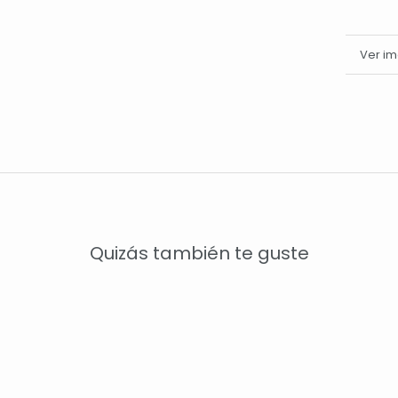
Más i
Ver i
Quizás también te guste