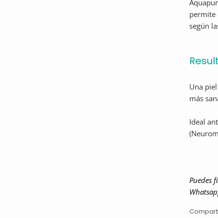
Aquapur
permite 
según la
Resul
Una piel
más san
Ideal an
(Neuromo
Puedes f
Whatsapp
Compart