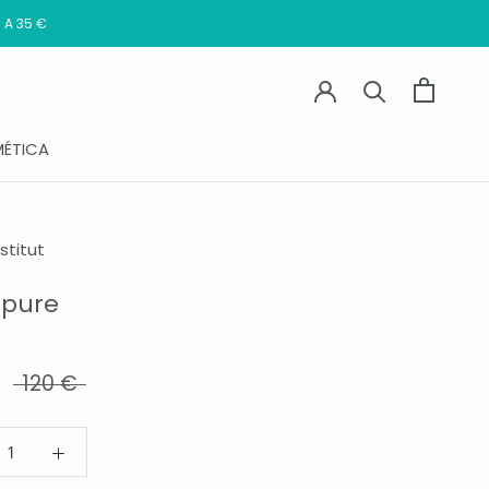
 A 35 €
ÉTICA
stitut
pure
120 €