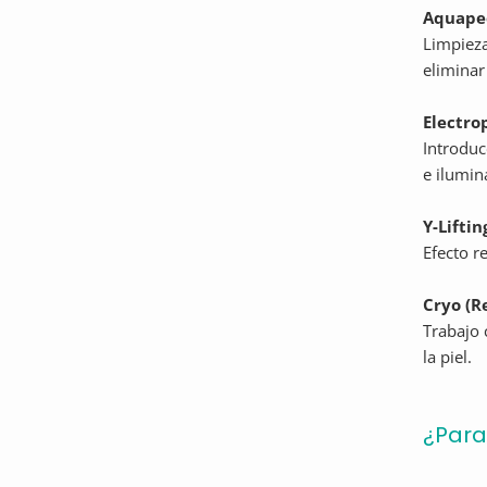
Aquapee
Limpiez
eliminar
Electro
Introduc
e ilumina
Y-Liftin
Efecto r
Cryo (R
Trabajo 
la piel.
¿Para