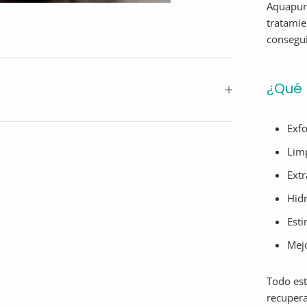
Aquapure
tratamie
consegui
¿Qué 
Exfo
Limp
Ext
Hidr
Esti
Mejo
Todo est
recupera