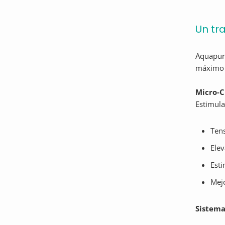
Un tr
Aquapure
máximo l
Micro-C
Estimula
Tens
Elev
Esti
Mejo
Sistema 