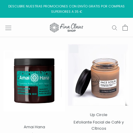
Saltar
DESCUBRE NUESTRAS PROMOCIONES CON ENVÍO GRATIS POR COMPRAS
al
SUPERIORES A 35 €
contenido
Up Circle
Exfoliante Facial de Café y
Amai Hana
Cítricos