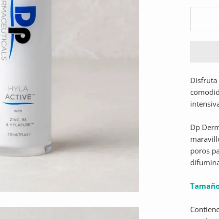
Disfruta
comodida
intensiv
Dp Derm
maravill
poros p
difumina
Tamaño
Contiene