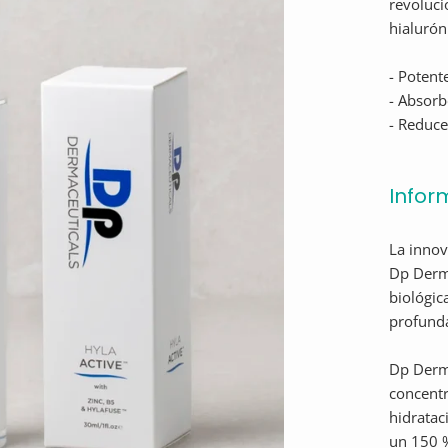
revoluci
hialurón
- Potent
- Absor
- Reduce
Infor
La innov
Dp Derma
biológic
profunda
Dp Derm
concentr
hidratac
un 150 %