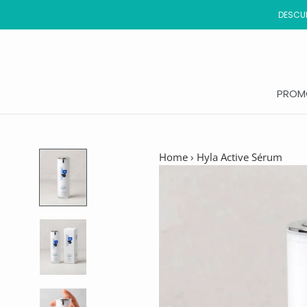
Saltar
DESCUB
al
contenido
PROM
PROM
Home
›
Hyla Active Sérum