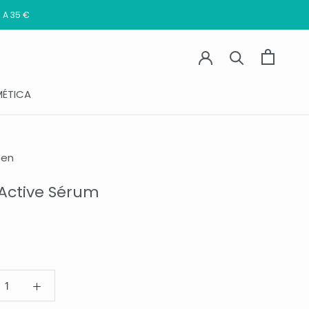
 A 35 €
ÉTICA
pen
 Active Sérum