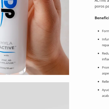
ACTIVE a
poros p
Benefici
Form
Infu
repa
Redu
infla
Prom
aspe
Rell
Ayud
acab