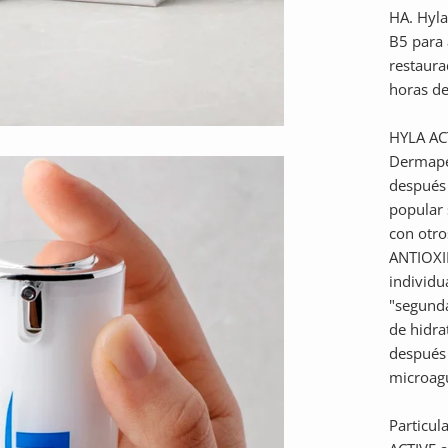
HA. Hyla
B5 para 
restaura
horas de
HYLA ACT
Dermape
después 
popular
con otr
ANTIOXI
individu
"segunda
de hidra
después 
microag
Particul