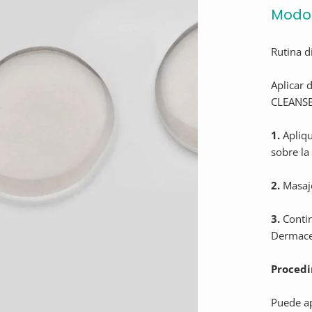
Modo 
Rutina d
Aplicar 
CLEANSE
1.
Apliqu
sobre la 
2.
Masaje
3.
Contin
Dermaceu
Procedi
Puede a