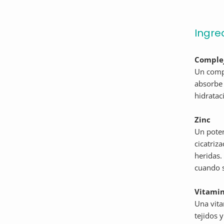
Ingre
Comple
Un compl
absorbe 
hidrata
Zinc
Un poten
cicatriz
heridas.
cuando s
Vitami
Una vita
tejidos 