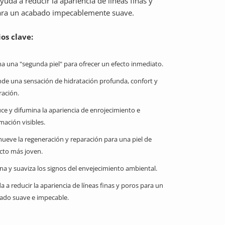
yuda a reducir la apariencia de líneas finas y
ara un acabado impecablemente suave.
os clave:
a una "segunda piel" para ofrecer un efecto inmediato.
nde una sensación de hidratación profunda, confort y
ración.
ce y difumina la apariencia de enrojecimiento e
mación visibles.
ueve la regeneración y reparación para una piel de
cto más joven.
ena y suaviza los signos del envejecimiento ambiental.
a a reducir la apariencia de líneas finas y poros para un
ado suave e impecable.