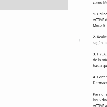
como Mes
1.
Utilic
ACTIVE 
Meso-Gli
2.
Realic
según la
3.
HYLA A
de la mi
hasta qu
4.
Contin
Dermaceu
Para una
los 5 dí
ACTIVE a