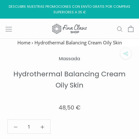
Saltar
DESCUBRE NUESTRAS PROMOCIONES CON ENVÍO GRATIS POR COMPRAS
al
SUPERIORES A 35 €
contenido
Home
›
Hydrothermal Balancing Cream Oily Skin
Massada
Hydrothermal Balancing Cream
Oily Skin
48,50 €