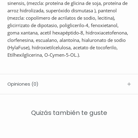
sinensis, (mezcla: proteína de glicina de soja, proteína de
arroz hidrolizada, superóxido dismutasa ), pantenol
(mezcla: copolímero de acrilatos de sodio, lecitina),
glicirrizato de dipotasio, poliglicerilo-4, fenoxietanol,
goma xantana, acetil hexapéptido-8, hidroxiacetofenona,
clorfenesina, escualano, alantoína, hialuronato de sodio
(HylaFuse), hidroxietilcelulosa, acetato de tocoferilo,
Etilhexilglicerina, O-Cymen-5-OL.).
Opiniones
(0)
Quizás también te guste