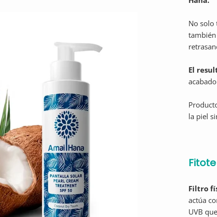
Hana.
No solo 
también 
retrasan
El resul
acabado
Product
la piel s
Fitot
Filtro fí
actúa co
UVB que i