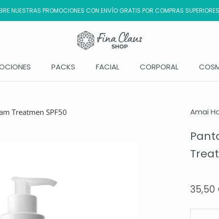
RE NUESTRAS PROMOCIONES CON ENVÍO GRATIS POR COMPRAS SUPERIORES
OCIONES
PACKS
FACIAL
CORPORAL
COSM
OCIONES
Amai H
ream Treatmen SPF50
Panta
Trea
35,50