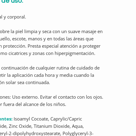
de uso:
al y corporal.
sobre la piel limpia y seca con un suave masaje en
cuello, escote, manos y en todas las áreas que
n protección. Presta especial atención a proteger
mo cicatrices y zonas con hiperpigmentación.
a continuación de cualquier rutina de cuidado de
etir la aplicación cada hora y media cuando la
ón solar sea continuada.
ones: Uso externo. Evitar el contacto con los ojos.
 fuera del alcance de los niños.
entes:
Isoamyl Cocoate, Caprylic/Capric
ride, Zinc Oxide, Titanium Dioxide, Aqua,
eryl-2-dipolyhydroxystearate, Polyglyceryl-3-