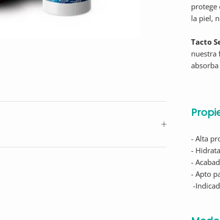
protege 
la piel,
Tacto S
nuestra 
absorba
Propi
- Alta p
- Hidrat
- Acabad
- Apto p
-Indica