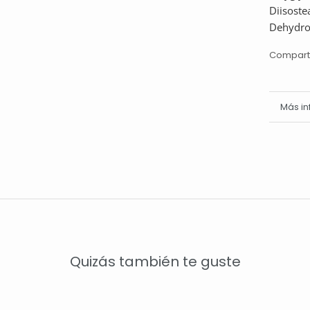
Diisoste
Dehydroa
Compart
Más i
Ver i
Quizás también te guste