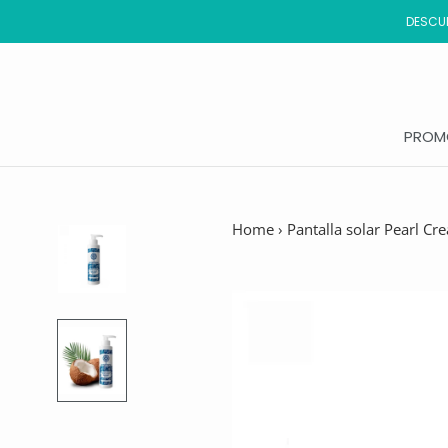
Saltar
DESCUB
al
contenido
PROM
PROM
Home
›
Pantalla solar Pearl C