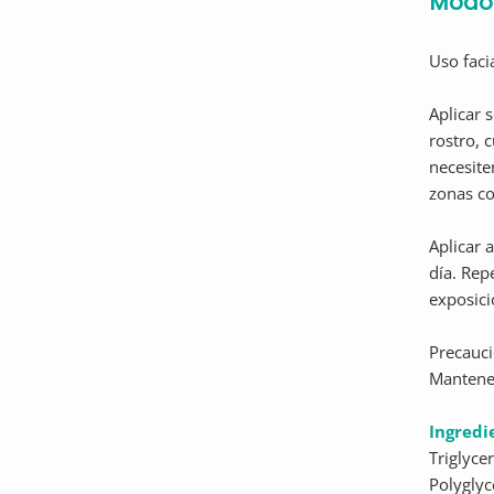
Modo 
Uso faci
Aplicar 
rostro, 
necesite
zonas co
Aplicar 
día. Rep
exposici
Precauci
Mantener
Ingredi
Triglyce
Polyglyc