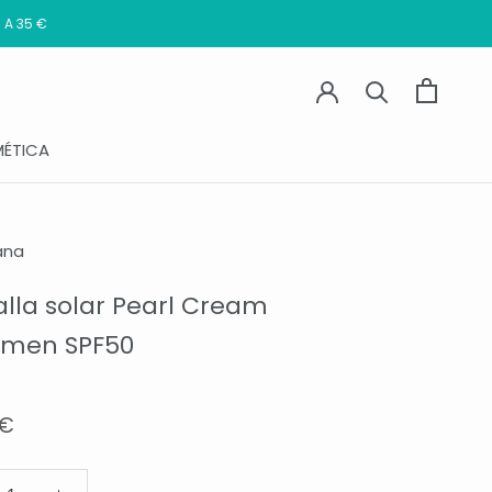
 A 35 €
ÉTICA
ana
lla solar Pearl Cream
tmen SPF50
 €