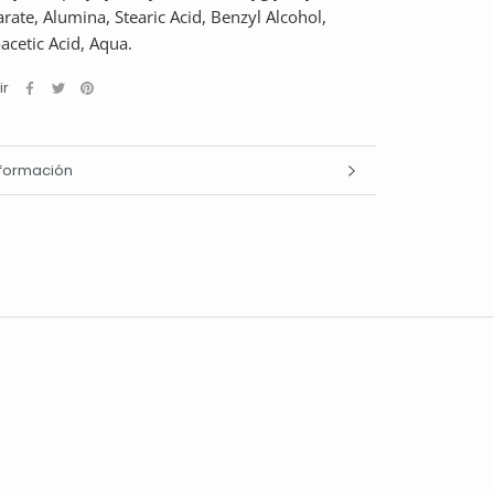
arate, Alumina, Stearic Acid, Benzyl Alcohol,
cetic Acid, Aqua.
ir
nformación
magenes