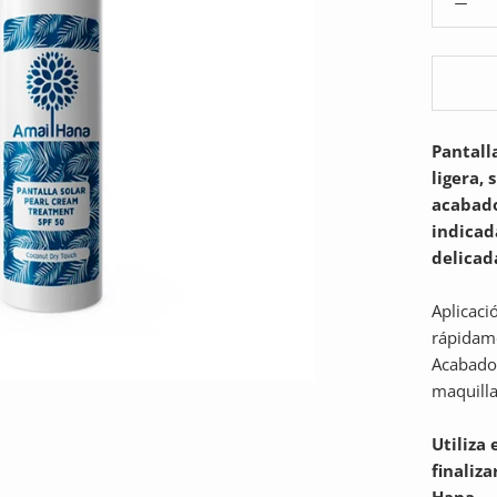
Pantall
ligera, 
acabado
indicad
delicada
Aplicaci
rápidame
Acabado 
maquilla
Utiliza
finaliz