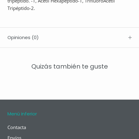
tripéptido. -1, Acetil Hexapéptido-1, TrifluoroAcetil
Tripéptido-2.
Opiniones
(0)
Quizás también te guste
Menú inferior
Contacta
Envíos