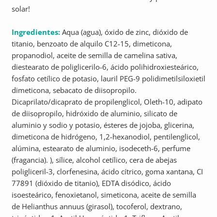
solar!
Ingredientes:
Aqua (agua), óxido de zinc, dióxido de
titanio, benzoato de alquilo C12-15, dimeticona,
propanodiol, aceite de semilla de camelina sativa,
diestearato de poliglicerilo-6, ácido polihidroxiesteárico,
fosfato cetílico de potasio, lauril PEG-9 polidimetilsiloxietil
dimeticona, sebacato de diisopropilo.
Dicaprilato/dicaprato de propilenglicol, Oleth-10, adipato
de diisopropilo, hidróxido de aluminio, silicato de
aluminio y sodio y potasio, ésteres de jojoba, glicerina,
dimeticona de hidrógeno, 1,2-hexanodiol, pentilenglicol,
alúmina, estearato de aluminio, isodeceth-6, perfume
(fragancia). ), sílice, alcohol cetílico, cera de abejas
poligliceril-3, clorfenesina, ácido cítrico, goma xantana, CI
77891 (dióxido de titanio), EDTA disódico, ácido
isoesteárico, fenoxietanol, simeticona, aceite de semilla
de Helianthus annuus (girasol), tocoferol, dextrano,