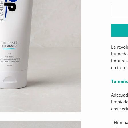
La revol
humedad 
impureza
en tu ro
Tamaño
Adecuado
limpiado
envejeci
- Elimin