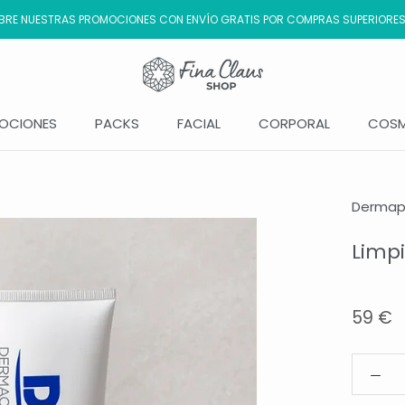
RE NUESTRAS PROMOCIONES CON ENVÍO GRATIS POR COMPRAS SUPERIORES
OCIONES
PACKS
FACIAL
CORPORAL
COSM
OCIONES
Derma
Limpi
59 €