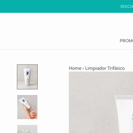
Saltar
DESCUB
al
contenido
PROM
PROM
Home
›
Limpiador Trifásico