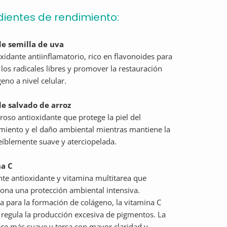
dientes de rendimiento:
de semilla de uva
xidante antiinflamatorio, rico en flavonoides para
 los radicales libres y promover la restauración
eno a nivel celular.
de salvado de arroz
oso antioxidante que protege la piel del
miento y el daño ambiental mientras mantiene la
reíblemente suave y aterciopelada.
a C
te antioxidante y vitamina multitarea que
ona una protección ambiental intensiva.
a para la formación de colágeno, la vitamina C
regula la producción excesiva de pigmentos. La
ece más suave y tersa con mayor claridad y