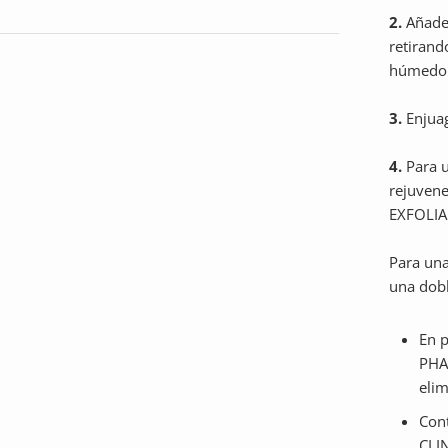
2.
Añade 
retirand
húmedo
3.
Enjuag
4.
Para u
rejuvene
EXFOLIA
Para una
una dobl
En p
PHA
elim
Con
CLI