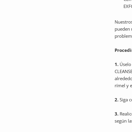
EXF
Nuestros
pueden m
problema
Procedi
1.
Úselo 
CLEANSER
alrededo
rímel y 
2.
Siga 
3.
Realic
según la