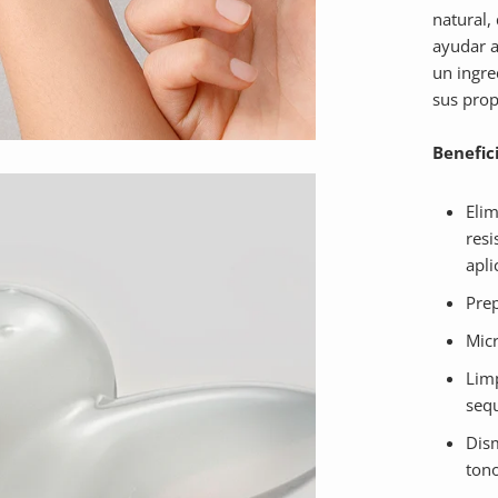
natural,
ayudar a
un ingre
sus prop
Benefici
Elim
resi
apli
Prep
Micr
Limp
sequ
Dism
tono