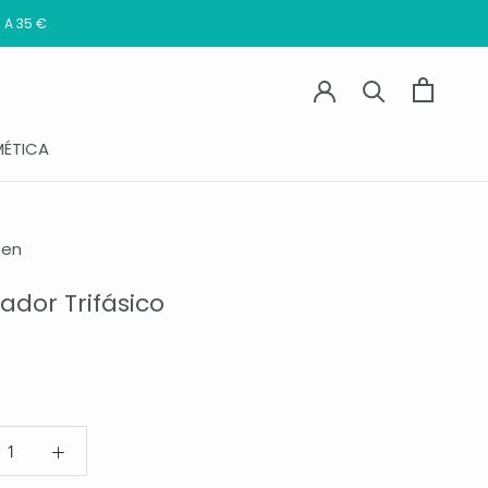
 A 35 €
ÉTICA
pen
ador Trifásico