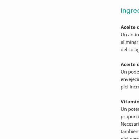
Ingre
Aceite 
Un antio
eliminar
del colág
Aceite 
Un poder
envejeci
piel inc
Vitamin
Un poten
proporci
Necesari
también 
piel par