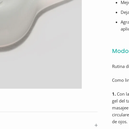
Mejo
Deja
Agra
apli
Modo 
Rutina d
Como lim
1.
Con la
gel del 
masajee 
circular
de ojos.