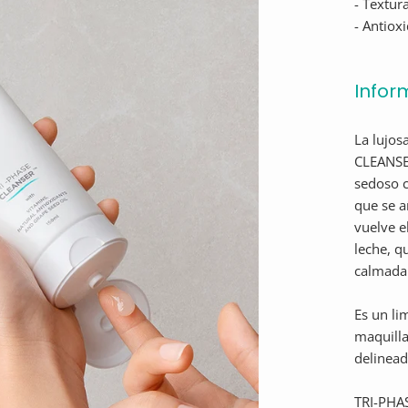
- Textur
- Antiox
Infor
La lujos
CLEANSER
sedoso c
que se a
vuelve e
leche, q
calmada
Es un li
maquilla
delinead
TRI-PHAS