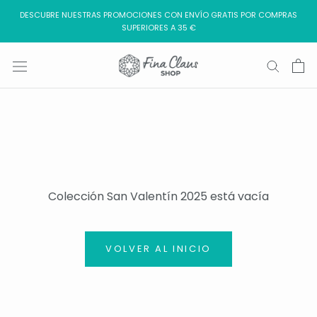
Saltar
DESCUBRE NUESTRAS PROMOCIONES CON ENVÍO GRATIS POR COMPRAS
al
SUPERIORES A 35 €
contenido
Colección San Valentín 2025 está vacía
VOLVER AL INICIO