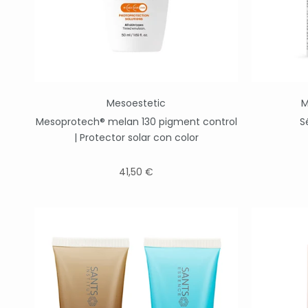
Mesoestetic
M
Mesoprotech® melan 130 pigment control
S
| Protector solar con color
41,50 €