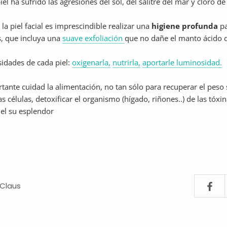
el ha sufrido las agresiones del sol, del salitre del mar y cloro de 
 la piel facial es imprescindible realizar una
higiene profunda
pa
, que incluya una
suave exfoliación
que no dañe el manto ácido de
sidades de cada piel:
oxigenarla,
nutrirla,
aportarle luminosidad.
ante cuidad la alimentación, no tan sólo para recuperar el peso
las células, detoxificar el organismo (hígado, riñones..) de las tóx
iel su esplendor
 Claus