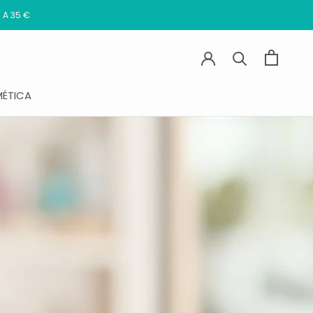
 A 35 €
ompartir
Ant
Sig
ÉTICA